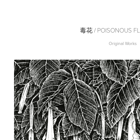
毒花 / POISONOUS F
Original Works