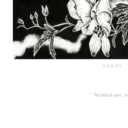
トリカブト
Technical pen , I