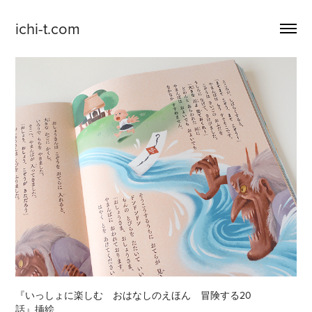
ichi-t.com
『いっしょに楽しむ　おはなしのえほん　冒険する20
話』挿絵