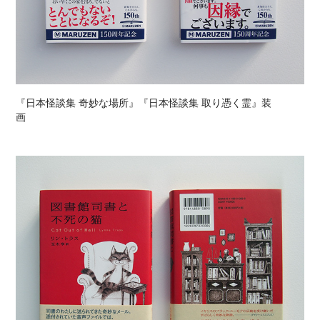
『日本怪談集 奇妙な場所』『日本怪談集 取り憑く霊』装
画