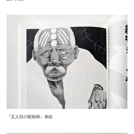
『五人目の呪術師』扉絵